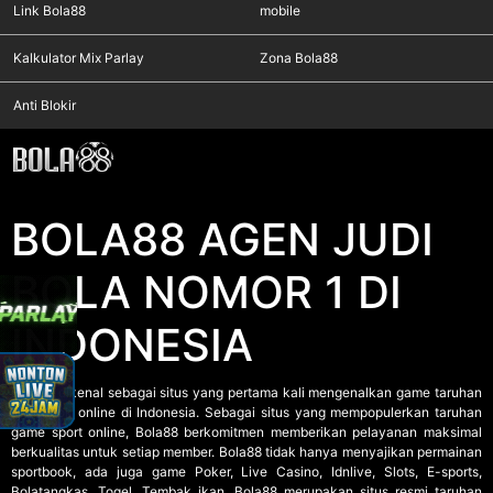
Link Bola88
mobile
Kalkulator Mix Parlay
Zona Bola88
Anti Blokir
BOLA88 AGEN JUDI
BOLA NOMOR 1 DI
INDONESIA
Bola88
dikenal sebagai situs yang pertama kali mengenalkan game taruhan
sportbook online di Indonesia. Sebagai situs yang mempopulerkan taruhan
game sport online, Bola88 berkomitmen memberikan pelayanan maksimal
berkualitas untuk setiap member. Bola88 tidak hanya menyajikan permainan
sportbook, ada juga game Poker, Live Casino, Idnlive, Slots, E-sports,
Bolatangkas, Togel, Tembak ikan. Bola88 merupakan situs resmi taruhan